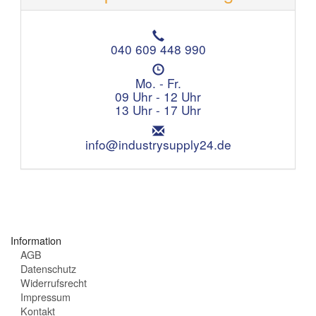
T
e
040 609 448 990
l
Ö
e
f
Mo. - Fr.
f
f
09 Uhr - 12 Uhr
o
n
13 Uhr - 17 Uhr
n
u
:
E
n
m
info@industrysupply24.de
g
a
s
i
z
l
e
:
i
t
e
Information
n
AGB
:
Datenschutz
Widerrufsrecht
Impressum
Kontakt