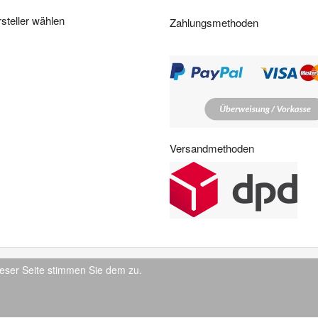
i
steller wählen
Zahlungsmethoden
t
e
n
:
Versandmethoden
eser Seite stimmen Sie dem zu.
© 2026 IndustrySupply24