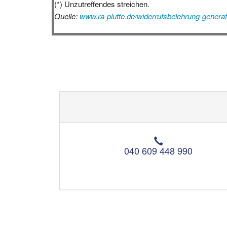
(*) Unzutreffendes streichen.
Quelle:
www.ra-plutte.de/widerrufsbelehrung-generat
T
e
040 609 448 990
l
e
f
o
n
: