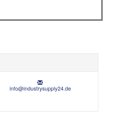
E
m
info@industrysupply24.de
a
i
l
: