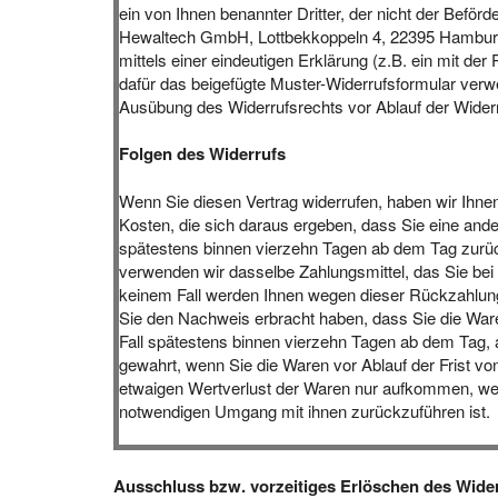
ein von Ihnen benannter Dritter, der nicht der Befö
Hewaltech GmbH, Lottbekkoppeln 4, 22395 Hamburg
mittels einer eindeutigen Erklärung (z.B. ein mit der
dafür das beigefügte Muster-Widerrufsformular verwen
Ausübung des Widerrufsrechts vor Ablauf der Widerr
Folgen des Widerrufs
Wenn Sie diesen Vertrag widerrufen, haben wir Ihnen
Kosten, die sich daraus ergeben, dass Sie eine ande
spätestens binnen vierzehn Tagen ab dem Tag zurück
verwenden wir dasselbe Zahlungsmittel, das Sie bei 
keinem Fall werden Ihnen wegen dieser Rückzahlung 
Sie den Nachweis erbracht haben, dass Sie die Ware
Fall spätestens binnen vierzehn Tagen ab dem Tag, 
gewahrt, wenn Sie die Waren vor Ablauf der Frist v
etwaigen Wertverlust der Waren nur aufkommen, wenn
notwendigen Umgang mit ihnen zurückzuführen ist.
Ausschluss bzw. vorzeitiges Erlöschen des Wide