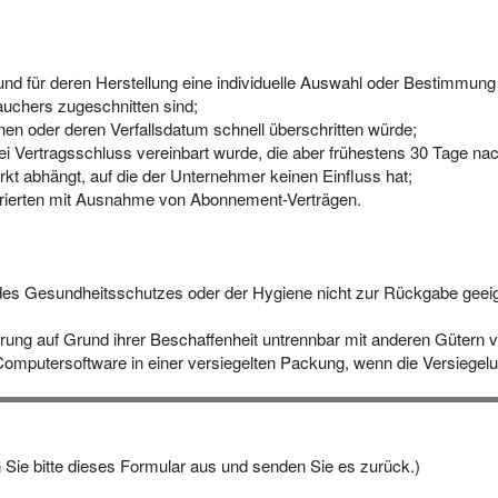
nd und für deren Herstellung eine individuelle Auswahl oder Bestimmun
auchers zugeschnitten sind;
nen oder deren Verfallsdatum schnell überschritten würde;
bei Vertragsschluss vereinbart wurde, die aber frühestens 30 Tage n
t abhängt, auf die der Unternehmer keinen Einfluss hat;
lustrierten mit Ausnahme von Abonnement-Verträgen.
 des Gesundheitsschutzes oder der Hygiene nicht zur Rückgabe geeig
erung auf Grund ihrer Beschaffenheit untrennbar mit anderen Gütern 
omputersoftware in einer versiegelten Packung, wenn die Versiegelun
n Sie bitte dieses Formular aus und senden Sie es zurück.)