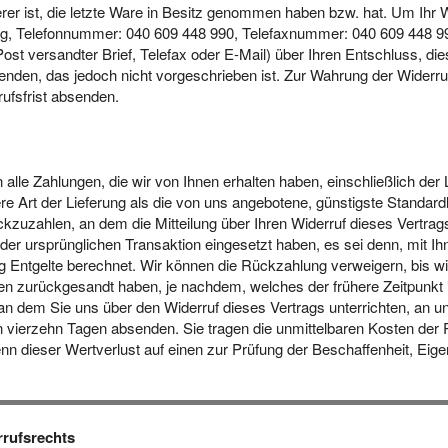
rderer ist, die letzte Ware in Besitz genommen haben bzw. hat. Um I
, Telefonnummer: 040 609 448 990, Telefaxnummer: 040 609 448 9
 Post versandter Brief, Telefax oder E-Mail) über Ihren Entschluss, di
den, das jedoch nicht vorgeschrieben ist. Zur Wahrung der Widerrufsf
ufsfrist absenden.
 alle Zahlungen, die wir von Ihnen erhalten haben, einschließlich de
re Art der Lieferung als die von uns angebotene, günstigste Standard
zuzahlen, an dem die Mitteilung über Ihren Widerruf dieses Vertrag
der ursprünglichen Transaktion eingesetzt haben, es sei denn, mit Ih
Entgelte berechnet. Wir können die Rückzahlung verweigern, bis wi
n zurückgesandt haben, je nachdem, welches der frühere Zeitpunkt i
an dem Sie uns über den Widerruf dieses Vertrags unterrichten, an u
on vierzehn Tagen absenden. Sie tragen die unmittelbaren Kosten de
 dieser Wertverlust auf einen zur Prüfung der Beschaffenheit, Eig
rrufsrechts