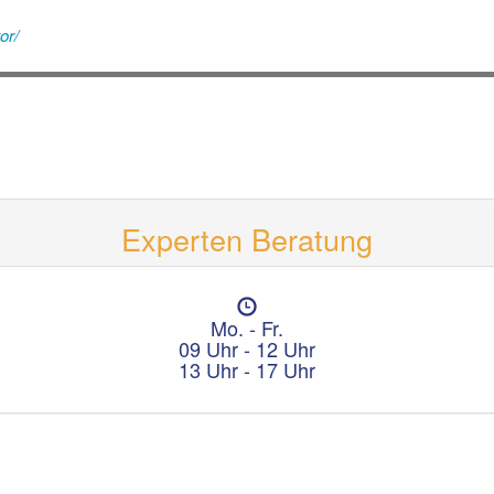
or/
Experten Beratung
Ö
f
Mo. - Fr.
f
09 Uhr - 12 Uhr
n
13 Uhr - 17 Uhr
u
n
g
s
z
e