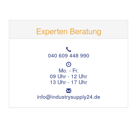
Experten Beratung
T
e
040 609 448 990
l
Ö
e
f
Mo. - Fr.
f
f
09 Uhr - 12 Uhr
o
n
13 Uhr - 17 Uhr
n
u
:
E
n
m
info@industrysupply24.de
g
a
s
i
z
l
e
:
i
t
e