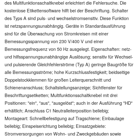
des Multifunktionsschaltknebel erleichtert die Fehlersuche. Die
kostenlose Etikettensoftware hilft bei der Beschriftung. Schalter
des Typs A sind puls- und wechselstromsensitiv. Diese Funktion
ist netzspannungsunabhängig. Geräte in Standardausführung
sind für die Überwachung von Stromkreisen mit einer
Bemessungsspannung von 230 V/400 V und einer
Bemessungsfrequenz von 50 Hz ausgelegt. Eigenschaften: netz-
und hilfsspannungsunabhängige Auslösung; sensitiv für Wechsel-
und pulsierende Gleichfehlerströme (Typ A) geringe Baugröße für
alle Bemessungsströme; hohe Kurzschlussfestigkeit; beidseitige
Doppelstockklemmen für großen Leiterquerschnitt und
Schienenanschluss; Schaltstellungsanzeige; Sichtfenster für
Beschriftungsetiketten; Multifunktionsschaltknebel mit drei
Positionen: "ein", "aus", "ausgelöst"; auch in der Ausführung "HD"
erhältlich; Anschluss C1 Neutralleiterposition beliebig;
Montageart: Schnellbefestigung auf Tragschiene; Einbaulage
beliebig; Einspeiserichtung beliebig; Einsatzgebiete:
Stromversorgungen von Wohn- und Zweckgebäuden sowie