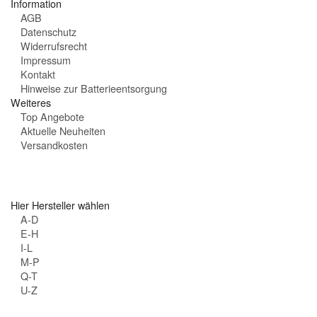
Information
n
AGB
:
Datenschutz
Widerrufsrecht
Impressum
Kontakt
Hinweise zur Batterieentsorgung
Weiteres
Top Angebote
Aktuelle Neuheiten
Versandkosten
Hier Hersteller wählen
A-D
E-H
I-L
M-P
Q-T
U-Z