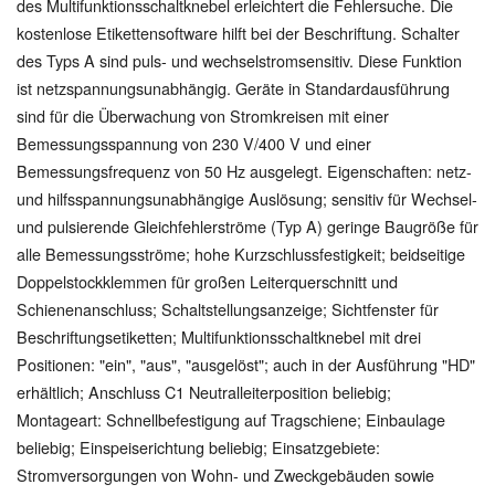
des Multifunktionsschaltknebel erleichtert die Fehlersuche. Die
kostenlose Etikettensoftware hilft bei der Beschriftung. Schalter
des Typs A sind puls- und wechselstromsensitiv. Diese Funktion
ist netzspannungsunabhängig. Geräte in Standardausführung
sind für die Überwachung von Stromkreisen mit einer
Bemessungsspannung von 230 V/400 V und einer
Bemessungsfrequenz von 50 Hz ausgelegt. Eigenschaften: netz-
und hilfsspannungsunabhängige Auslösung; sensitiv für Wechsel-
und pulsierende Gleichfehlerströme (Typ A) geringe Baugröße für
alle Bemessungsströme; hohe Kurzschlussfestigkeit; beidseitige
Doppelstockklemmen für großen Leiterquerschnitt und
Schienenanschluss; Schaltstellungsanzeige; Sichtfenster für
Beschriftungsetiketten; Multifunktionsschaltknebel mit drei
Positionen: "ein", "aus", "ausgelöst"; auch in der Ausführung "HD"
erhältlich; Anschluss C1 Neutralleiterposition beliebig;
Montageart: Schnellbefestigung auf Tragschiene; Einbaulage
beliebig; Einspeiserichtung beliebig; Einsatzgebiete:
Stromversorgungen von Wohn- und Zweckgebäuden sowie