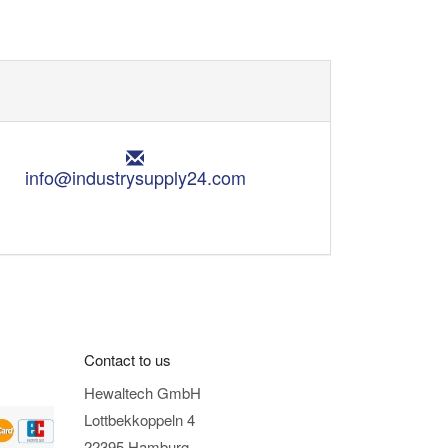
E
m
info@industrysupply24.com
a
i
l
:
Contact to us
Hewaltech GmbH
Lottbekkoppeln 4
22395 Hamburg