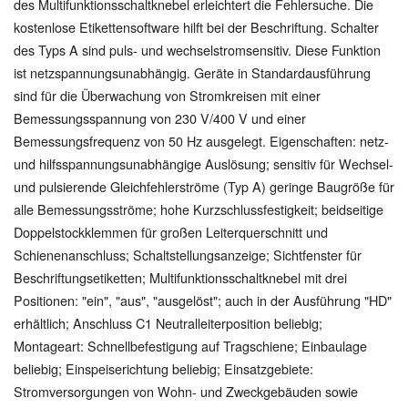
des Multifunktionsschaltknebel erleichtert die Fehlersuche. Die
kostenlose Etikettensoftware hilft bei der Beschriftung. Schalter
des Typs A sind puls- und wechselstromsensitiv. Diese Funktion
ist netzspannungsunabhängig. Geräte in Standardausführung
sind für die Überwachung von Stromkreisen mit einer
Bemessungsspannung von 230 V/400 V und einer
Bemessungsfrequenz von 50 Hz ausgelegt. Eigenschaften: netz-
und hilfsspannungsunabhängige Auslösung; sensitiv für Wechsel-
und pulsierende Gleichfehlerströme (Typ A) geringe Baugröße für
alle Bemessungsströme; hohe Kurzschlussfestigkeit; beidseitige
Doppelstockklemmen für großen Leiterquerschnitt und
Schienenanschluss; Schaltstellungsanzeige; Sichtfenster für
Beschriftungsetiketten; Multifunktionsschaltknebel mit drei
Positionen: "ein", "aus", "ausgelöst"; auch in der Ausführung "HD"
erhältlich; Anschluss C1 Neutralleiterposition beliebig;
Montageart: Schnellbefestigung auf Tragschiene; Einbaulage
beliebig; Einspeiserichtung beliebig; Einsatzgebiete:
Stromversorgungen von Wohn- und Zweckgebäuden sowie