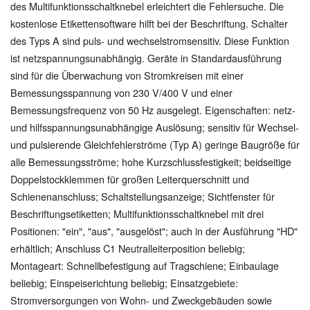
des Multifunktionsschaltknebel erleichtert die Fehlersuche. Die
kostenlose Etikettensoftware hilft bei der Beschriftung. Schalter
des Typs A sind puls- und wechselstromsensitiv. Diese Funktion
ist netzspannungsunabhängig. Geräte in Standardausführung
sind für die Überwachung von Stromkreisen mit einer
Bemessungsspannung von 230 V/400 V und einer
Bemessungsfrequenz von 50 Hz ausgelegt. Eigenschaften: netz-
und hilfsspannungsunabhängige Auslösung; sensitiv für Wechsel-
und pulsierende Gleichfehlerströme (Typ A) geringe Baugröße für
alle Bemessungsströme; hohe Kurzschlussfestigkeit; beidseitige
Doppelstockklemmen für großen Leiterquerschnitt und
Schienenanschluss; Schaltstellungsanzeige; Sichtfenster für
Beschriftungsetiketten; Multifunktionsschaltknebel mit drei
Positionen: "ein", "aus", "ausgelöst"; auch in der Ausführung "HD"
erhältlich; Anschluss C1 Neutralleiterposition beliebig;
Montageart: Schnellbefestigung auf Tragschiene; Einbaulage
beliebig; Einspeiserichtung beliebig; Einsatzgebiete:
Stromversorgungen von Wohn- und Zweckgebäuden sowie