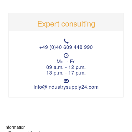
Expert consulting
T
e
+49 (0)40 609 448 990
l
O
e
p
Mo. - Fr.
p
e
09 a.m. - 12 p.m.
h
n
13 p.m. - 17 p.m.
o
i
n
E
n
e
m
info@industrysupply24.com
g
:
a
h
i
o
l
u
:
r
s
:
Information