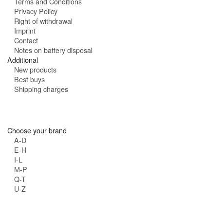
Terms and Conditions
Privacy Policy
Right of withdrawal
Imprint
Contact
Notes on battery disposal
Additional
New products
Best buys
Shipping charges
Choose your brand
A-D
E-H
I-L
M-P
Q-T
U-Z