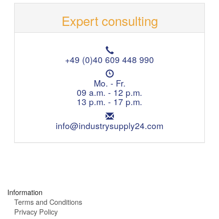
Expert consulting
T
e
+49 (0)40 609 448 990
l
O
e
p
Mo. - Fr.
p
e
09 a.m. - 12 p.m.
h
n
13 p.m. - 17 p.m.
o
i
n
E
n
e
m
info@industrysupply24.com
g
:
a
h
i
o
l
u
:
r
s
:
Information
Terms and Conditions
Privacy Policy