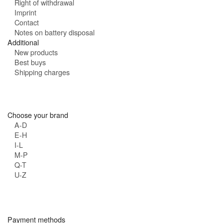
Right of withdrawal
Imprint
Contact
Notes on battery disposal
Additional
New products
Best buys
Shipping charges
Choose your brand
A-D
E-H
I-L
M-P
Q-T
U-Z
Payment methods